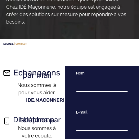
Chez IDÉ Maçonnerie, notre équipe est engagée à
créer des solutions sur mesure pour répondre à vos
besoins.
ACCUEIL
| CONTACT
Echangeons
par mail
Nom
Nous sommes là
pour vous aider.
IDE.MACONNERIE@GMAIL.COM
E-mail
Discutons par téléphone
Nous sommes à
votre écoute.